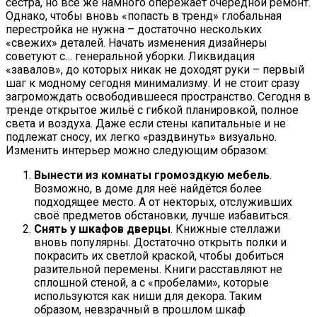
сестра, но всё же намного опережает очередной ремонт.
Однако, чтобы вновь «попасть в тренд» глобальная
перестройка не нужна – достаточно нескольких
«свежих» деталей. Начать изменения дизайнеры
советуют с… генеральной уборки. Ликвидация
«завалов», до которых никак не доходят руки – первый
шаг к модному сегодня минимализму. И не стоит сразу
загромождать освободившееся пространство. Сегодня в
тренде открытое жильё с гибкой планировкой, полное
света и воздуха. Даже если стены капитальные и не
подлежат сносу, их легко «раздвинуть» визуально.
Изменить интерьер можно следующим образом:
Вынести из комнаты громоздкую мебель
.
Возможно, в доме для неё найдётся более
подходящее место. А от некторых, отслуживших
своё предметов обстановки, лучше избавиться.
Снять у шкафов дверцы
. Книжные стеллажи
вновь популярны. Достаточно открыть полки и
покрасить их светлой краской, чтобы добиться
разительной перемены. Книги расставляют не
сплошной стеной, а с «пробелами», которые
используются как ниши для декора. Таким
образом, невзрачный в прошлом шкаф