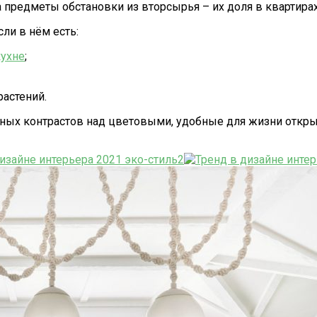
а предметы обстановки из вторсырья – их доля в квартирах
ли в нём есть:
кухне
;
астений.
рных контрастов над цветовыми, удобные для жизни откр