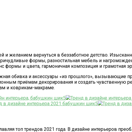
 и желанием вернуться в беззаботное детство. Изысканный
, причудливые формы, разностильная мебель и нагроможде
с формы и цвета, гармоничная композиция и грамотная э
ажная обивка и аксессуары «из прошлого», вызывающие пр
ционным приёмам декорирования и создать чувственную ре
ам и коврикам-макраме.
вляя топ трендов 2021 года. В дизайне интерьеров прео