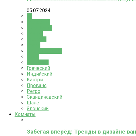
05.07.2024
All
Греческий
Индийский
Кантри
Прованс
Ретро
Скандинавский
Шале
Японский
Греческий
Индийский
Кантри
Прованс
Ретро
Скандинавский
Шале
Японский
Комнаты
Забегая вперёд: Тренды в дизайне ва