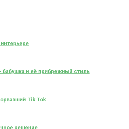
 интерьере
— бабушка и её прибрежный стиль
зорвавший Tik Tok
ачное решение